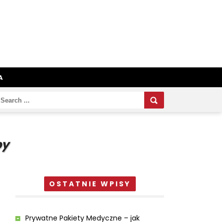
A
zpieczenie zdrowotne dla seniora
py
OSTATNIE WPISY
Prywatne Pakiety Medyczne – jak