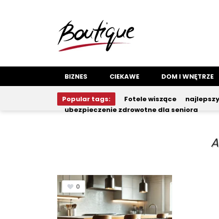
BIZNES
CIEKAWE
DOM I WNĘTRZE
Popular tags:
Fotele wiszące
najlepsz
ubezpieczenie zdrowotne dla seniora
A
0