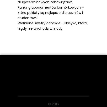
długoterminowych zobowiązań?
Ranking abonamentów komórkowych –
które pakiety są najlepsze dla uczniów i
studentów?
Wełniane swetry damskie – klasyka, która
nigdy nie wychodzi z mody
© 2016