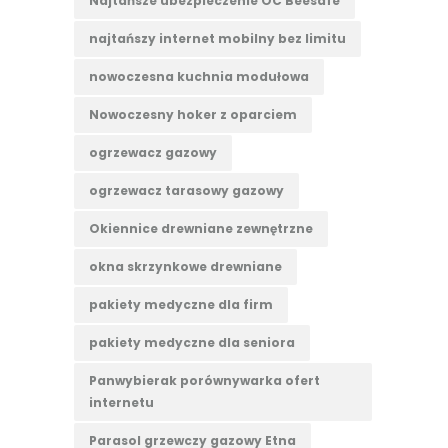
Najtańsze ubezpieczenie OC Beesafe
najtańszy internet mobilny bez limitu
nowoczesna kuchnia modułowa
Nowoczesny hoker z oparciem
ogrzewacz gazowy
ogrzewacz tarasowy gazowy
Okiennice drewniane zewnętrzne
okna skrzynkowe drewniane
pakiety medyczne dla firm
pakiety medyczne dla seniora
Panwybierak porównywarka ofert
internetu
Parasol grzewczy gazowy Etna