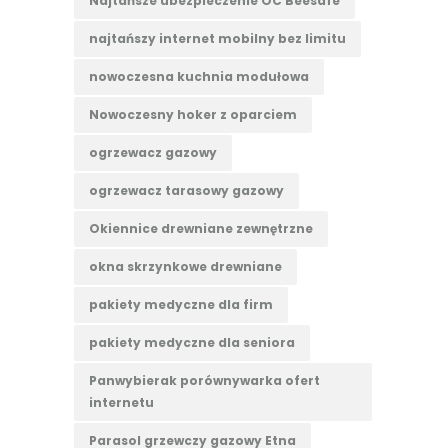
Najtańsze ubezpieczenie OC Beesafe
najtańszy internet mobilny bez limitu
nowoczesna kuchnia modułowa
Nowoczesny hoker z oparciem
ogrzewacz gazowy
ogrzewacz tarasowy gazowy
Okiennice drewniane zewnętrzne
okna skrzynkowe drewniane
pakiety medyczne dla firm
pakiety medyczne dla seniora
Panwybierak porównywarka ofert
internetu
Parasol grzewczy gazowy Etna