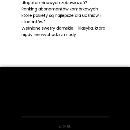
długoterminowych zobowiązań?
Ranking abonamentów komórkowych –
które pakiety są najlepsze dla uczniów i
studentów?
Wełniane swetry damskie – klasyka, która
nigdy nie wychodzi z mody
© 2016