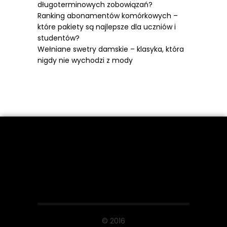
długoterminowych zobowiązań?
Ranking abonamentów komórkowych –
które pakiety są najlepsze dla uczniów i
studentów?
Wełniane swetry damskie – klasyka, która
nigdy nie wychodzi z mody
© 2016