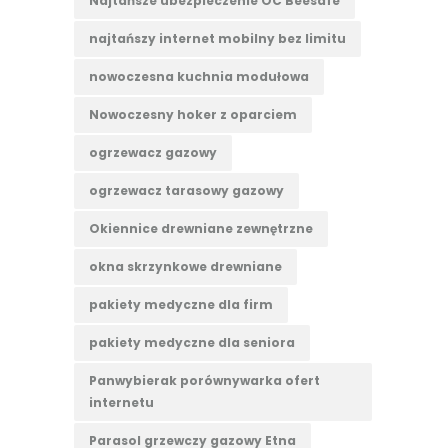
Najtańsze ubezpieczenie OC Beesafe
najtańszy internet mobilny bez limitu
nowoczesna kuchnia modułowa
Nowoczesny hoker z oparciem
ogrzewacz gazowy
ogrzewacz tarasowy gazowy
Okiennice drewniane zewnętrzne
okna skrzynkowe drewniane
pakiety medyczne dla firm
pakiety medyczne dla seniora
Panwybierak porównywarka ofert
internetu
Parasol grzewczy gazowy Etna